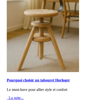
MOD_JTCS_VIEW_ARTICLE_LINK
MOD_JTCS_VIEW_FULL_IMAGE
Pourquoi choisir un tabouret Horloger
Le must-have pour allier style et confort
La suite...