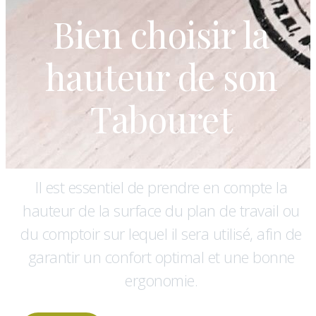
Bien choisir la
hauteur de son
Tabouret
Il est essentiel de prendre en compte la
hauteur de la surface du plan de travail ou
du comptoir sur lequel il sera utilisé, afin de
garantir un confort optimal et une bonne
ergonomie.