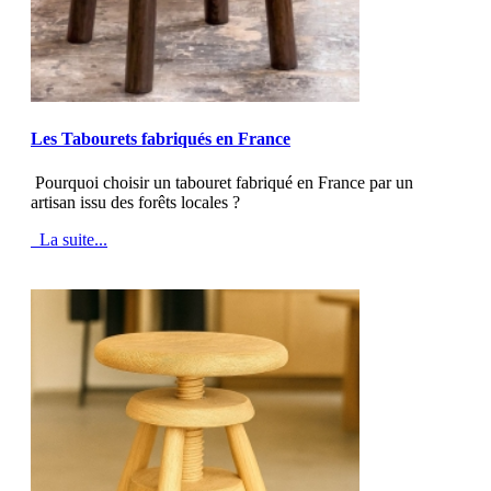
MOD_JTCS_VIEW_ARTICLE_LINK
MOD_JTCS_VIEW_FULL_IMAGE
Les Tabourets fabriqués en France
Pourquoi choisir un tabouret fabriqué en France par un
artisan issu des forêts locales ?
La suite...