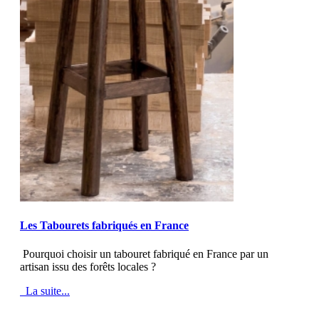
MOD_JTCS_VIEW_ARTICLE_LINK
MOD_JTCS_VIEW_FULL_IMAGE
Les Tabourets fabriqués en France
Pourquoi choisir un tabouret fabriqué en France par un
artisan issu des forêts locales ?
La suite...