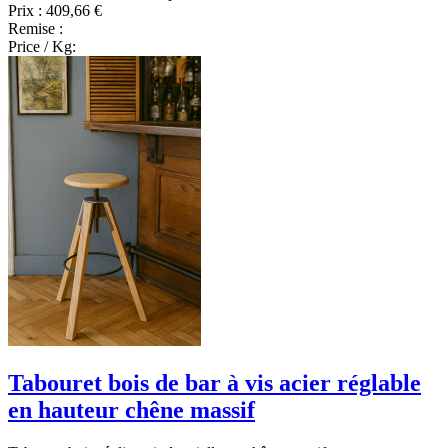
Prix :
409,66 €
Remise :
Price / Kg:
Tabouret bois de bar à vis acier réglable
en hauteur chêne massif