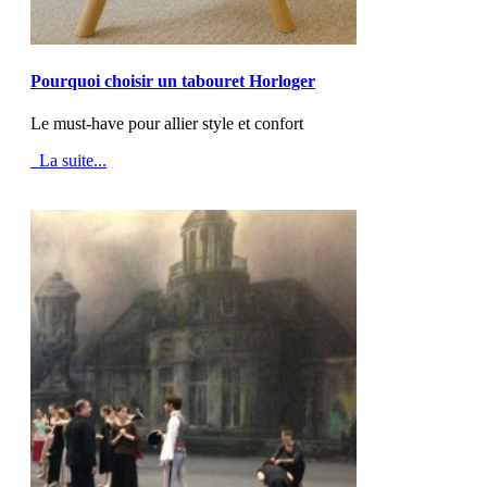
MOD_JTCS_VIEW_ARTICLE_LINK
MOD_JTCS_VIEW_FULL_IMAGE
Pourquoi choisir un tabouret Horloger
Le must-have pour allier style et confort
La suite...