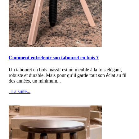
MOD_JTCS_VIEW_ARTICLE_LINK
MOD_JTCS_VIEW_FULL_IMAGE
Comment entretenir son tabouret en bois ?
Un tabouret en bois massif est un meuble à la fois élégant,
robuste et durable. Mais pour qu’il garde tout son éclat au fil
des années, un minimum...
La suite...