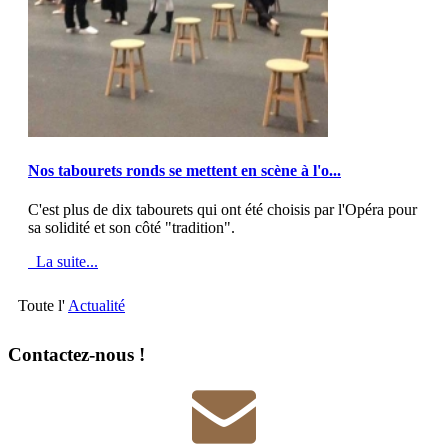
MOD_JTCS_VIEW_ARTICLE_LINK
MOD_JTCS_VIEW_FULL_IMAGE
Nos tabourets ronds se mettent en scène à l'o...
C'est plus de dix tabourets qui ont été choisis par l'Opéra pour
sa solidité et son côté "tradition".
La suite...
Toute l'
Actualité
Contactez-nous !