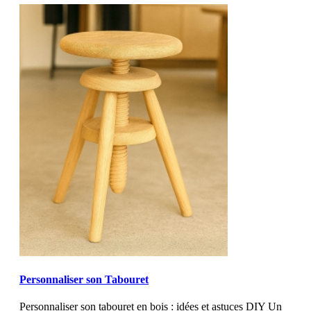
MOD_JTCS_VIEW_ARTICLE_LINK
MOD_JTCS_VIEW_FULL_IMAGE
Personnaliser son Tabouret
Personnaliser son tabouret en bois : idées et astuces DIY Un