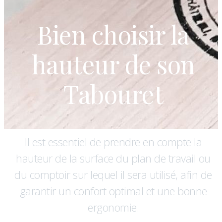
Bien choisir la
hauteur de son
Tabouret
Il est essentiel de prendre en compte la
hauteur de la surface du plan de travail ou
du comptoir sur lequel il sera utilisé, afin de
garantir un confort optimal et une bonne
ergonomie.