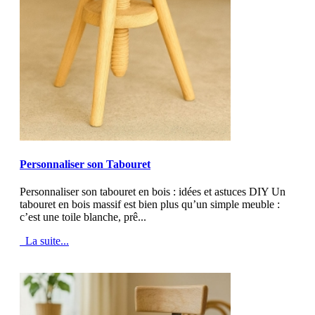
MOD_JTCS_VIEW_ARTICLE_LINK
MOD_JTCS_VIEW_FULL_IMAGE
Personnaliser son Tabouret
Personnaliser son tabouret en bois : idées et astuces DIY Un
tabouret en bois massif est bien plus qu’un simple meuble :
c’est une toile blanche, prê...
La suite...