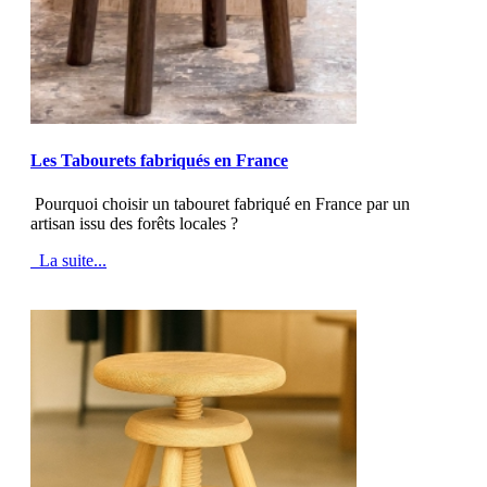
MOD_JTCS_VIEW_ARTICLE_LINK
MOD_JTCS_VIEW_FULL_IMAGE
Les Tabourets fabriqués en France
Pourquoi choisir un tabouret fabriqué en France par un
artisan issu des forêts locales ?
La suite...