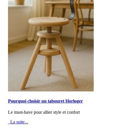
MOD_JTCS_VIEW_ARTICLE_LINK
MOD_JTCS_VIEW_FULL_IMAGE
Pourquoi choisir un tabouret Horloger
Le must-have pour allier style et confort
La suite...