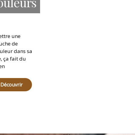
ouleurs
ttre une
uche de
uleur dans sa
e, ça fait du
en
Découvrir