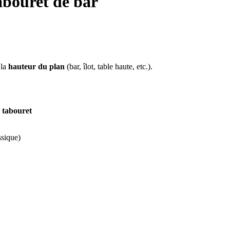
abouret de bar
 la
hauteur du plan
(bar, îlot, table haute, etc.).
 tabouret
ssique)