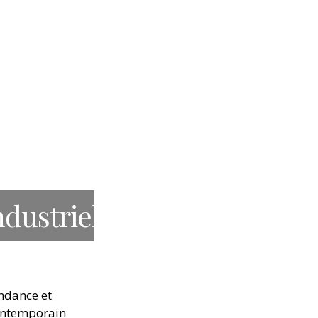
ndustriel
ndance et
ntemporain