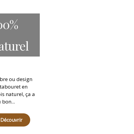
00%
aturel
bre ou design
 tabouret en
is naturel, ça a
 bon...
Découvrir