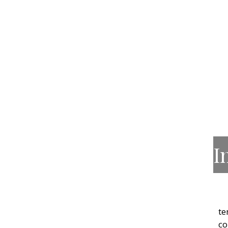
I
te
co