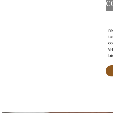
c
me
to
co
vi
bi