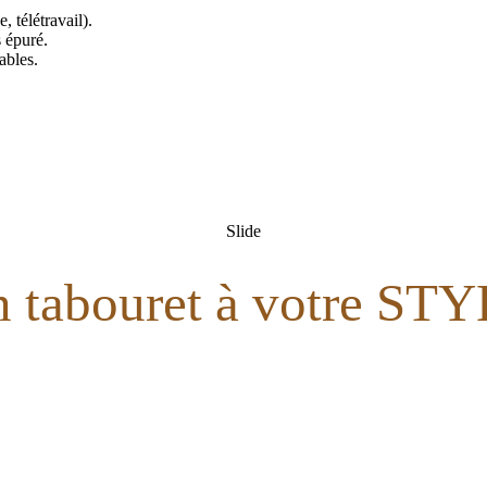
, télétravail).
s épuré.
ables.
Slide
 tabouret à votre ST