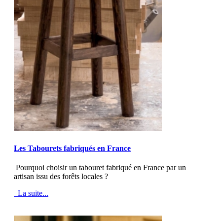
MOD_JTCS_VIEW_ARTICLE_LINK
MOD_JTCS_VIEW_FULL_IMAGE
Les Tabourets fabriqués en France
Pourquoi choisir un tabouret fabriqué en France par un
artisan issu des forêts locales ?
La suite...