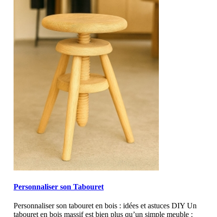
MOD_JTCS_VIEW_ARTICLE_LINK
MOD_JTCS_VIEW_FULL_IMAGE
Personnaliser son Tabouret
Personnaliser son tabouret en bois : idées et astuces DIY Un
tabouret en bois massif est bien plus qu’un simple meuble :