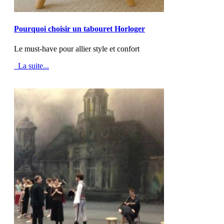
MOD_JTCS_VIEW_ARTICLE_LINK
MOD_JTCS_VIEW_FULL_IMAGE
Pourquoi choisir un tabouret Horloger
Le must-have pour allier style et confort
La suite...