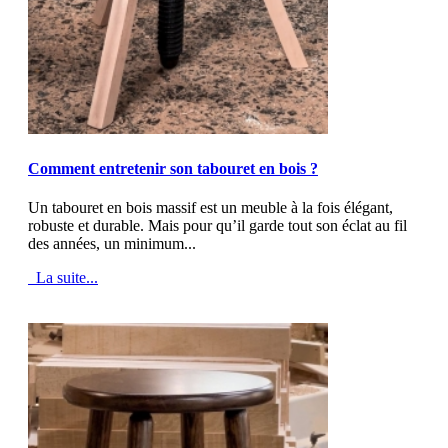
MOD_JTCS_VIEW_ARTICLE_LINK
MOD_JTCS_VIEW_FULL_IMAGE
Comment entretenir son tabouret en bois ?
Un tabouret en bois massif est un meuble à la fois élégant,
robuste et durable. Mais pour qu’il garde tout son éclat au fil
des années, un minimum...
La suite...