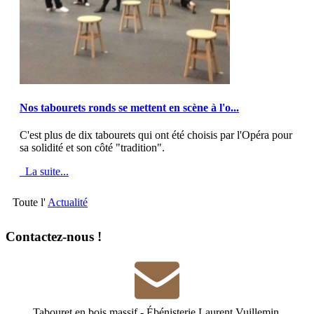
MOD_JTCS_VIEW_ARTICLE_LINK
MOD_JTCS_VIEW_FULL_IMAGE
Nos tabourets ronds se mettent en scène à l'o...
C'est plus de dix tabourets qui ont été choisis par l'Opéra pour
sa solidité et son côté "tradition".
La suite...
Toute l'
Actualité
Contactez-nous !
Tabouret en bois massif
-
Ébénisterie Laurent Vuillemin