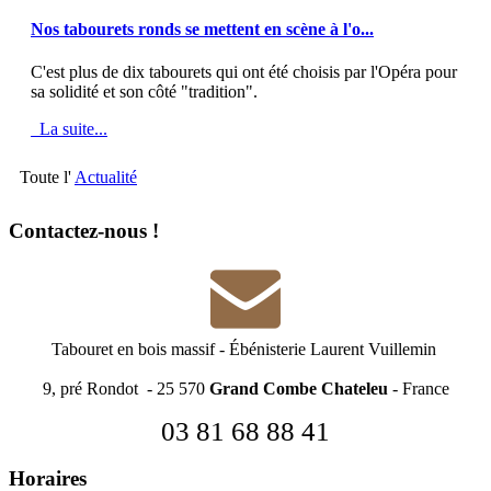
MOD_JTCS_VIEW_ARTICLE_LINK
MOD_JTCS_VIEW_FULL_IMAGE
Nos tabourets ronds se mettent en scène à l'o...
C'est plus de dix tabourets qui ont été choisis par l'Opéra pour
sa solidité et son côté "tradition".
La suite...
Toute l'
Actualité
Contactez-nous !
Tabouret en bois massif
-
Ébénisterie Laurent Vuillemin
9, pré Rondot - 25 570
Grand Combe Chateleu
- France
03 81 68 88 41
Horaires