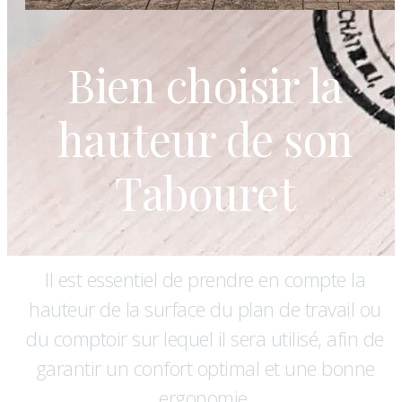
Bien choisir la
hauteur de son
Tabouret
Il est essentiel de prendre en compte la
hauteur de la surface du plan de travail ou
du comptoir sur lequel il sera utilisé, afin de
garantir un confort optimal et une bonne
ergonomie.