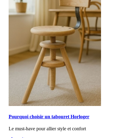
MOD_JTCS_VIEW_ARTICLE_LINK
MOD_JTCS_VIEW_FULL_IMAGE
Pourquoi choisir un tabouret Horloger
Le must-have pour allier style et confort