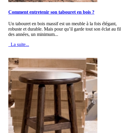
MOD_JTCS_VIEW_ARTICLE_LINK
MOD_JTCS_VIEW_FULL_IMAGE
Comment entretenir son tabouret en bois ?
Un tabouret en bois massif est un meuble à la fois élégant,
robuste et durable. Mais pour qu’il garde tout son éclat au fil
des années, un minimum...
La suite...