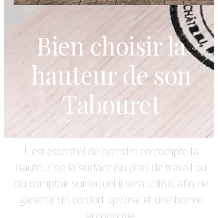
Bien choisir la
hauteur de son
Tabouret
Il est essentiel de prendre en compte la
hauteur de la surface du plan de travail ou
du comptoir sur lequel il sera utilisé, afin de
garantir un confort optimal et une bonne
ergonomie.