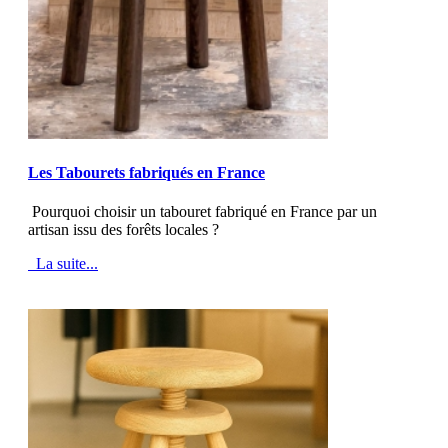
MOD_JTCS_VIEW_ARTICLE_LINK
MOD_JTCS_VIEW_FULL_IMAGE
Les Tabourets fabriqués en France
Pourquoi choisir un tabouret fabriqué en France par un
artisan issu des forêts locales ?
La suite...