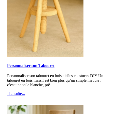
MOD_JTCS_VIEW_ARTICLE_LINK
MOD_JTCS_VIEW_FULL_IMAGE
Personnaliser son Tabouret
Personnaliser son tabouret en bois : idées et astuces DIY Un
tabouret en bois massif est bien plus qu’un simple meuble :
c’est une toile blanche, prê...
La suite...