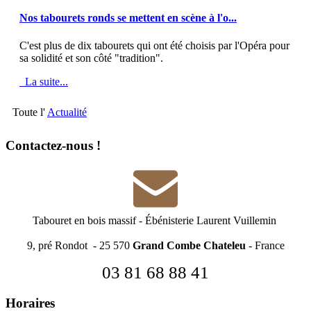
MOD_JTCS_VIEW_ARTICLE_LINK
MOD_JTCS_VIEW_FULL_IMAGE
Nos tabourets ronds se mettent en scène à l'o...
C'est plus de dix tabourets qui ont été choisis par l'Opéra pour
sa solidité et son côté "tradition".
La suite...
Toute l'
Actualité
Contactez-nous !
Tabouret en bois massif
-
Ébénisterie Laurent Vuillemin
9, pré Rondot - 25 570
Grand Combe Chateleu
- France
03 81 68 88 41
Horaires