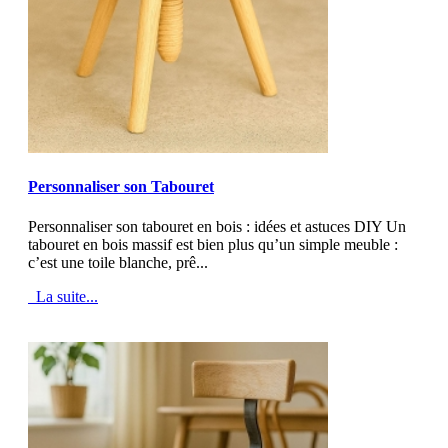
MOD_JTCS_VIEW_ARTICLE_LINK
MOD_JTCS_VIEW_FULL_IMAGE
Personnaliser son Tabouret
Personnaliser son tabouret en bois : idées et astuces DIY Un
tabouret en bois massif est bien plus qu’un simple meuble :
c’est une toile blanche, prê...
La suite...