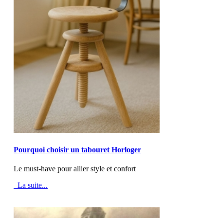
MOD_JTCS_VIEW_ARTICLE_LINK
MOD_JTCS_VIEW_FULL_IMAGE
Pourquoi choisir un tabouret Horloger
Le must-have pour allier style et confort
La suite...