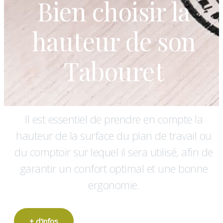
Bien choisir la
hauteur de son
Tabouret
Il est essentiel de prendre en compte la
hauteur de la surface du plan de travail ou
du comptoir sur lequel il sera utilisé, afin de
garantir un confort optimal et une bonne
ergonomie.
+ d'infos