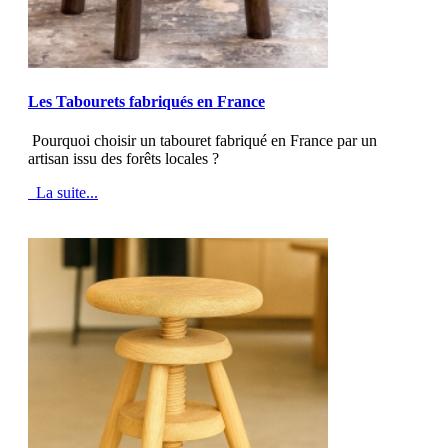
MOD_JTCS_VIEW_ARTICLE_LINK
MOD_JTCS_VIEW_FULL_IMAGE
Les Tabourets fabriqués en France
Pourquoi choisir un tabouret fabriqué en France par un
artisan issu des forêts locales ?
La suite...