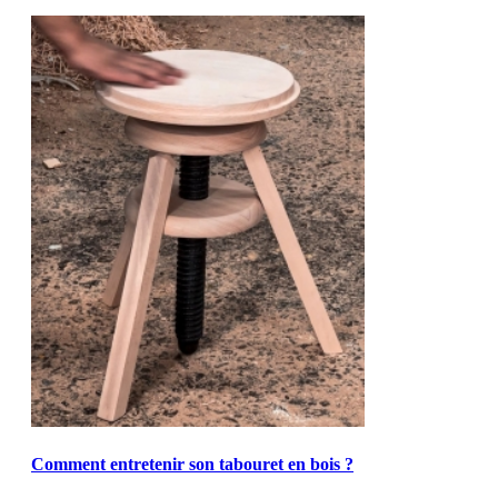
MOD_JTCS_VIEW_ARTICLE_LINK
MOD_JTCS_VIEW_FULL_IMAGE
Comment entretenir son tabouret en bois ?