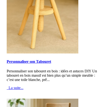
MOD_JTCS_VIEW_ARTICLE_LINK
MOD_JTCS_VIEW_FULL_IMAGE
Personnaliser son Tabouret
Personnaliser son tabouret en bois : idées et astuces DIY Un
tabouret en bois massif est bien plus qu’un simple meuble :
c’est une toile blanche, prê...
La suite...