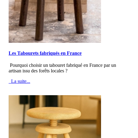
MOD_JTCS_VIEW_ARTICLE_LINK
MOD_JTCS_VIEW_FULL_IMAGE
Les Tabourets fabriqués en France
Pourquoi choisir un tabouret fabriqué en France par un
artisan issu des forêts locales ?
La suite...