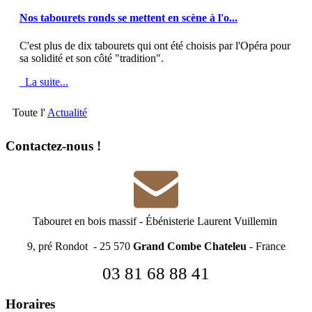
MOD_JTCS_VIEW_ARTICLE_LINK
MOD_JTCS_VIEW_FULL_IMAGE
Nos tabourets ronds se mettent en scène à l'o...
C'est plus de dix tabourets qui ont été choisis par l'Opéra pour
sa solidité et son côté "tradition".
La suite...
Toute l'
Actualité
Contactez-nous !
Tabouret en bois massif
-
Ébénisterie Laurent Vuillemin
9, pré Rondot - 25 570
Grand Combe Chateleu
- France
03 81 68 88 41
Horaires