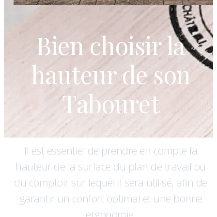
Bien choisir la
hauteur de son
Tabouret
Il est essentiel de prendre en compte la
hauteur de la surface du plan de travail ou
du comptoir sur lequel il sera utilisé, afin de
garantir un confort optimal et une bonne
ergonomie.