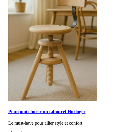
MOD_JTCS_VIEW_ARTICLE_LINK
MOD_JTCS_VIEW_FULL_IMAGE
Pourquoi choisir un tabouret Horloger
Le must-have pour allier style et confort