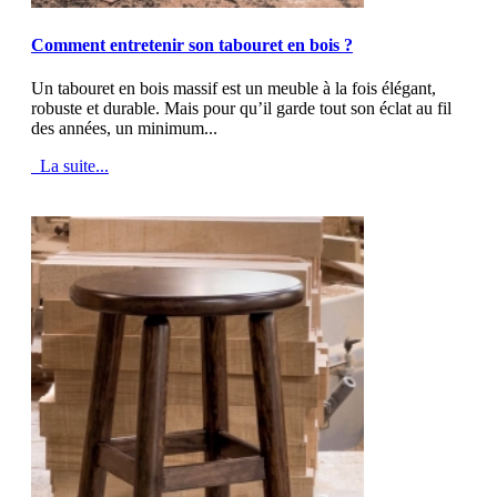
MOD_JTCS_VIEW_ARTICLE_LINK
MOD_JTCS_VIEW_FULL_IMAGE
Comment entretenir son tabouret en bois ?
Un tabouret en bois massif est un meuble à la fois élégant,
robuste et durable. Mais pour qu’il garde tout son éclat au fil
des années, un minimum...
La suite...