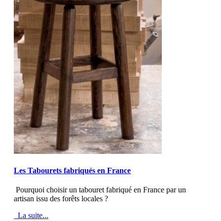
MOD_JTCS_VIEW_ARTICLE_LINK
MOD_JTCS_VIEW_FULL_IMAGE
Les Tabourets fabriqués en France
Pourquoi choisir un tabouret fabriqué en France par un
artisan issu des forêts locales ?
La suite...