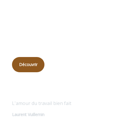
Qui
sommes-nous ?
Découvrir
Qualité sur mesure
L'amour du travail bien fait
Laurent Vuillemin