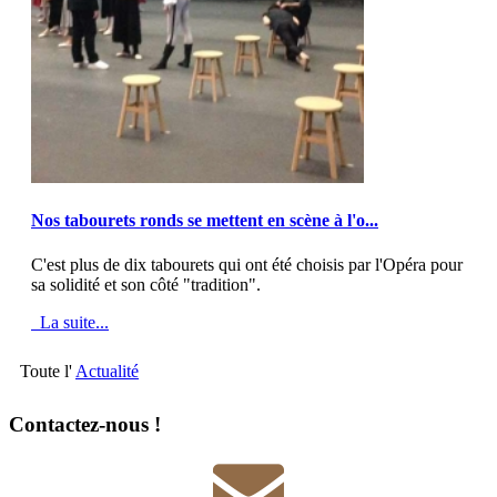
MOD_JTCS_VIEW_ARTICLE_LINK
MOD_JTCS_VIEW_FULL_IMAGE
Nos tabourets ronds se mettent en scène à l'o...
C'est plus de dix tabourets qui ont été choisis par l'Opéra pour
sa solidité et son côté "tradition".
La suite...
Toute l'
Actualité
Contactez-nous !