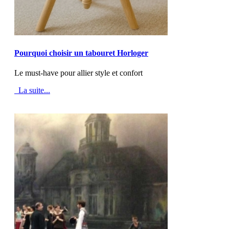
MOD_JTCS_VIEW_ARTICLE_LINK
MOD_JTCS_VIEW_FULL_IMAGE
Pourquoi choisir un tabouret Horloger
Le must-have pour allier style et confort
La suite...