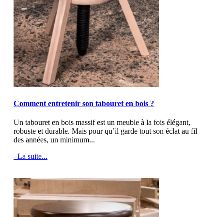
MOD_JTCS_VIEW_ARTICLE_LINK
MOD_JTCS_VIEW_FULL_IMAGE
Comment entretenir son tabouret en bois ?
Un tabouret en bois massif est un meuble à la fois élégant,
robuste et durable. Mais pour qu’il garde tout son éclat au fil
des années, un minimum...
La suite...