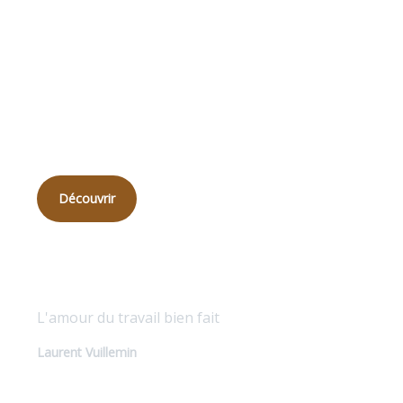
Qui
sommes-nous ?
Découvrir
Qualité sur mesure
L'amour du travail bien fait
Laurent Vuillemin