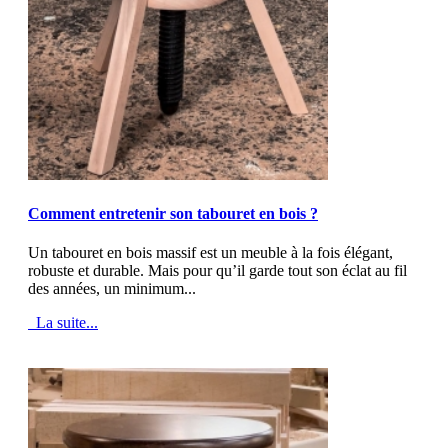
MOD_JTCS_VIEW_ARTICLE_LINK
MOD_JTCS_VIEW_FULL_IMAGE
Comment entretenir son tabouret en bois ?
Un tabouret en bois massif est un meuble à la fois élégant,
robuste et durable. Mais pour qu’il garde tout son éclat au fil
des années, un minimum...
La suite...