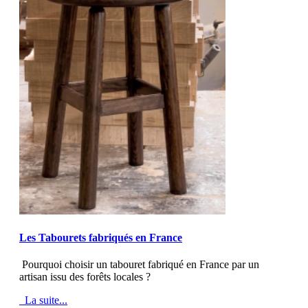
MOD_JTCS_VIEW_ARTICLE_LINK
MOD_JTCS_VIEW_FULL_IMAGE
Les Tabourets fabriqués en France
Pourquoi choisir un tabouret fabriqué en France par un
artisan issu des forêts locales ?
La suite...