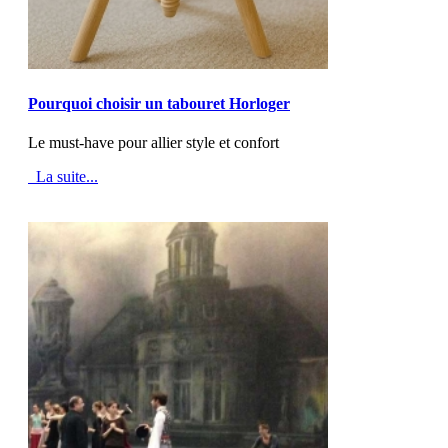
MOD_JTCS_VIEW_ARTICLE_LINK
MOD_JTCS_VIEW_FULL_IMAGE
Pourquoi choisir un tabouret Horloger
Le must-have pour allier style et confort
La suite...