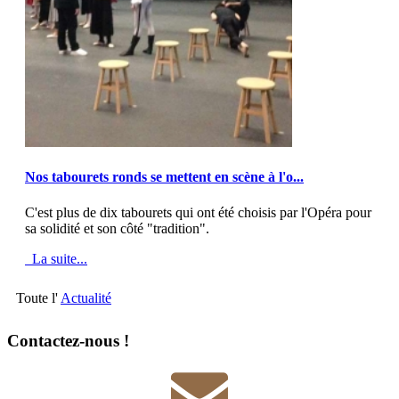
MOD_JTCS_VIEW_ARTICLE_LINK
MOD_JTCS_VIEW_FULL_IMAGE
Nos tabourets ronds se mettent en scène à l'o...
C'est plus de dix tabourets qui ont été choisis par l'Opéra pour
sa solidité et son côté "tradition".
La suite...
Toute l'
Actualité
Contactez-nous !