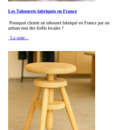
MOD_JTCS_VIEW_ARTICLE_LINK
MOD_JTCS_VIEW_FULL_IMAGE
Les Tabourets fabriqués en France
Pourquoi choisir un tabouret fabriqué en France par un
artisan issu des forêts locales ?
La suite...