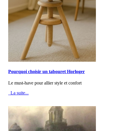
MOD_JTCS_VIEW_ARTICLE_LINK
MOD_JTCS_VIEW_FULL_IMAGE
Pourquoi choisir un tabouret Horloger
Le must-have pour allier style et confort
La suite...