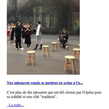
MOD_JTCS_VIEW_ARTICLE_LINK
MOD_JTCS_VIEW_FULL_IMAGE
Nos tabourets ronds se mettent en scène à l'o...
C'est plus de dix tabourets qui ont été choisis par l'Opéra pour
sa solidité et son côté "tradition".
La suite...