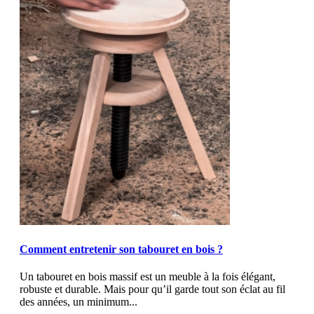
MOD_JTCS_VIEW_ARTICLE_LINK
MOD_JTCS_VIEW_FULL_IMAGE
Comment entretenir son tabouret en bois ?
Un tabouret en bois massif est un meuble à la fois élégant,
robuste et durable. Mais pour qu’il garde tout son éclat au fil
des années, un minimum...