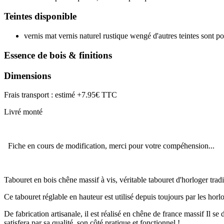
Teintes disponible
vernis mat vernis naturel rustique wengé d'autres teintes sont 
Essence de bois & finitions
Dimensions
Frais transport : estimé +7.95€ TTC
Livré monté
Fiche en cours de modification, merci pour votre compéhension...
Tabouret en bois chêne massif à vis, véritable tabouret d'horloger tradi
Ce tabouret réglable en hauteur est utilisé depuis toujours par les horl
De fabrication artisanale, il est réalisé en chêne de france massif Il s
satisfera par sa qualité, son côté pratique et fonctionnel !