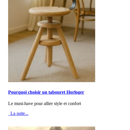
MOD_JTCS_VIEW_ARTICLE_LINK
MOD_JTCS_VIEW_FULL_IMAGE
Pourquoi choisir un tabouret Horloger
Le must-have pour allier style et confort
La suite...