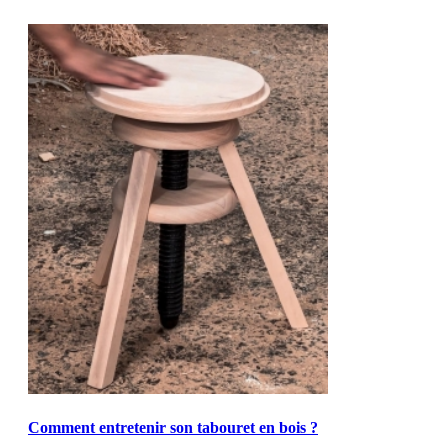
MOD_JTCS_VIEW_ARTICLE_LINK
MOD_JTCS_VIEW_FULL_IMAGE
Comment entretenir son tabouret en bois ?