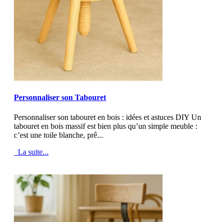
MOD_JTCS_VIEW_ARTICLE_LINK
MOD_JTCS_VIEW_FULL_IMAGE
Personnaliser son Tabouret
Personnaliser son tabouret en bois : idées et astuces DIY Un
tabouret en bois massif est bien plus qu’un simple meuble :
c’est une toile blanche, prê...
La suite...