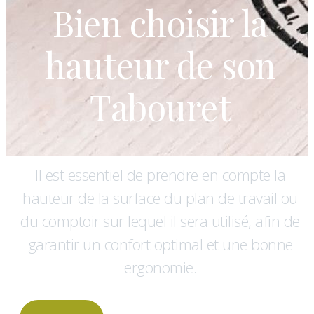
Bien choisir la
hauteur de son
Tabouret
Il est essentiel de prendre en compte la
hauteur de la surface du plan de travail ou
du comptoir sur lequel il sera utilisé, afin de
garantir un confort optimal et une bonne
ergonomie.