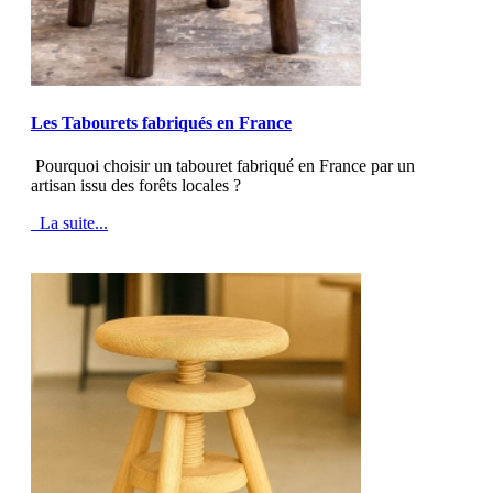
MOD_JTCS_VIEW_ARTICLE_LINK
MOD_JTCS_VIEW_FULL_IMAGE
Les Tabourets fabriqués en France
Pourquoi choisir un tabouret fabriqué en France par un
artisan issu des forêts locales ?
La suite...