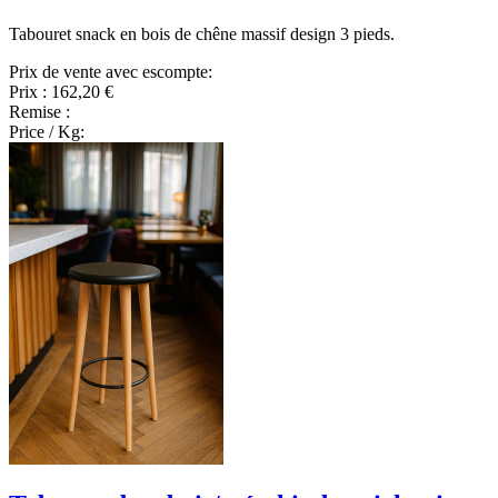
Tabouret snack en bois de chêne massif design 3 pieds.
Prix de vente avec escompte:
Prix :
162,20 €
Remise :
Price / Kg: