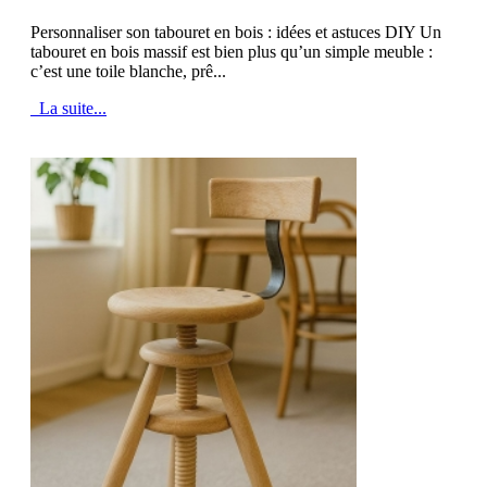
Personnaliser son tabouret en bois : idées et astuces DIY Un
tabouret en bois massif est bien plus qu’un simple meuble :
c’est une toile blanche, prê...
La suite...