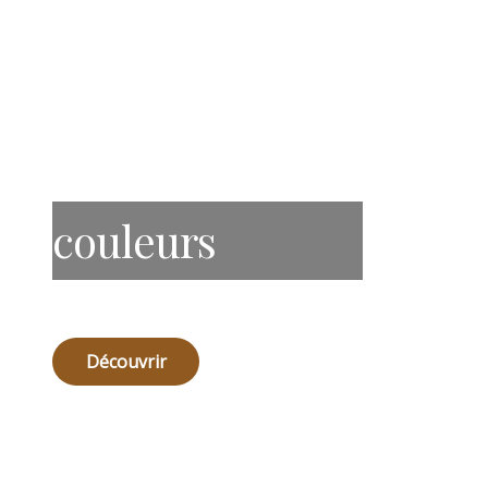
couleurs
Découvrir