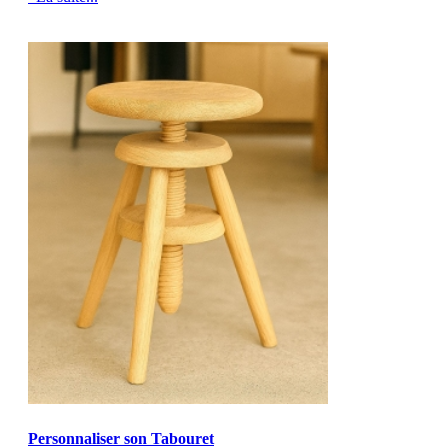
MOD_JTCS_VIEW_ARTICLE_LINK
MOD_JTCS_VIEW_FULL_IMAGE
Personnaliser son Tabouret