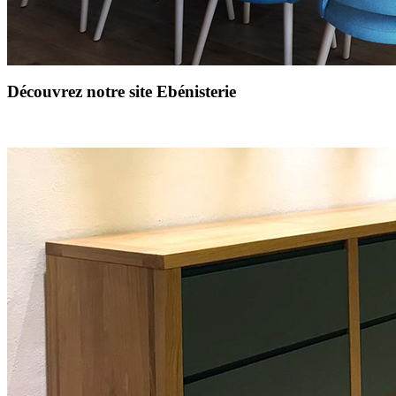
Découvrez notre site Ebénisterie