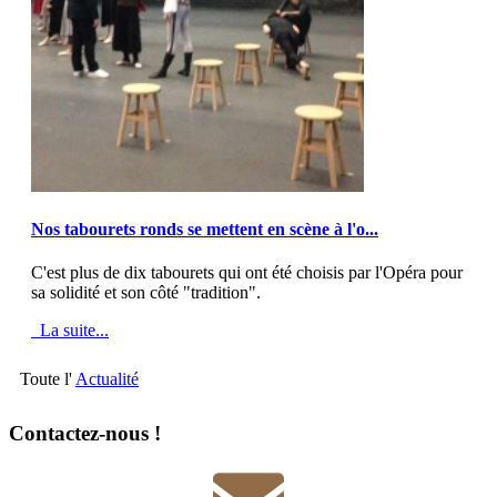
MOD_JTCS_VIEW_ARTICLE_LINK
MOD_JTCS_VIEW_FULL_IMAGE
Nos tabourets ronds se mettent en scène à l'o...
C'est plus de dix tabourets qui ont été choisis par l'Opéra pour
sa solidité et son côté "tradition".
La suite...
Toute l'
Actualité
Contactez-nous !