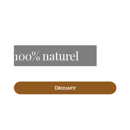
100% naturel
Découvrir