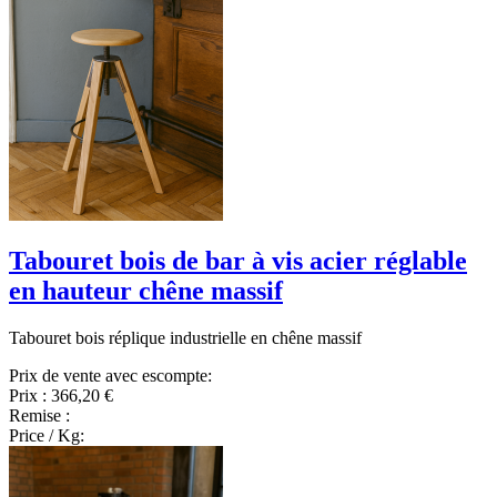
Tabouret bois de bar à vis acier réglable
en hauteur chêne massif
Tabouret bois réplique industrielle en chêne massif
Prix de vente avec escompte:
Prix :
366,20 €
Remise :
Price / Kg: