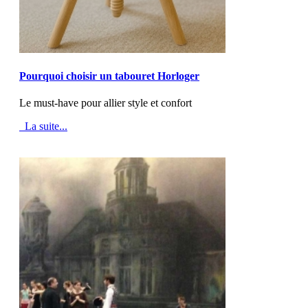
MOD_JTCS_VIEW_ARTICLE_LINK
MOD_JTCS_VIEW_FULL_IMAGE
Pourquoi choisir un tabouret Horloger
Le must-have pour allier style et confort
La suite...