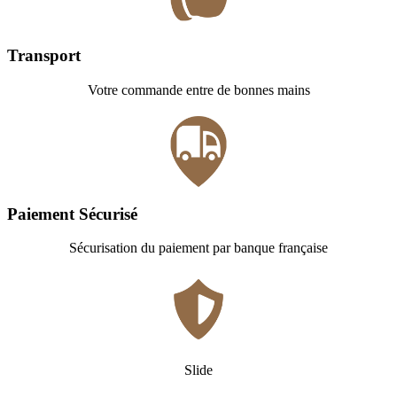
Transport
Votre commande entre de bonnes mains
Paiement Sécurisé
Sécurisation du paiement par banque française
Slide