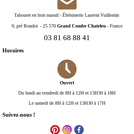
Tabouret en bois massif
-
Ébénisterie Laurent Vuillemin
9, pré Rondot - 25 570
Grand Combe Chateleu
- France
03 81 68 88 41
Horaires
Ouvert
Du lundi au vendredi de 8H à 12H et 13H30 à 18H
Le samedi de 8H à 12H et 13H30 à 17H
Suivez-nous !