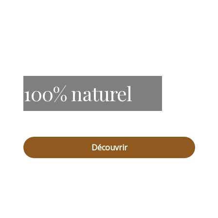
100% naturel
Découvrir