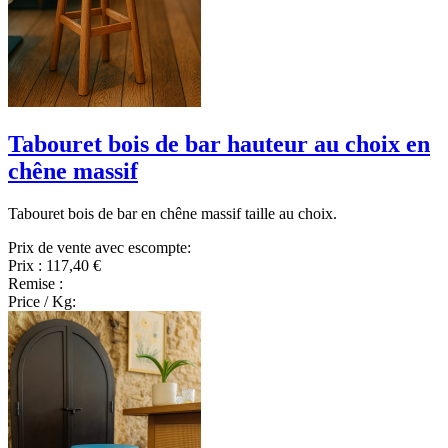
Tabouret bois de bar hauteur au choix en
chêne massif
Tabouret bois de bar en chêne massif taille au choix.
Prix de vente avec escompte:
Prix :
117,40 €
Remise :
Price / Kg: