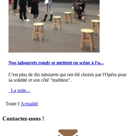
MOD_JTCS_VIEW_ARTICLE_LINK
MOD_JTCS_VIEW_FULL_IMAGE
Nos tabourets ronds se mettent en scène à l'o...
C'est plus de dix tabourets qui ont été choisis par l'Opéra pour
sa solidité et son côté "tradition".
La suite...
Toute l'
Actualité
Contactez-nous !