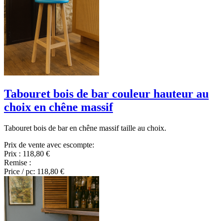
Tabouret bois de bar couleur hauteur au
choix en chêne massif
Tabouret bois de bar en chêne massif taille au choix.
Prix de vente avec escompte:
Prix :
118,80 €
Remise :
Price / pc:
118,80 €