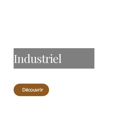
Industriel
Découvrir