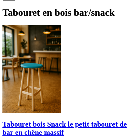
Tabouret en bois bar/snack
Tabouret bois Snack le petit tabouret de
bar en chêne massif